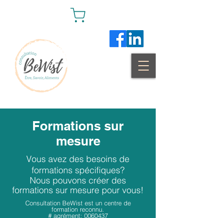
Formations sur
mesure
Vous avez des besoins de
formations spécifiques?
Nous
pouvons créer des
formations sur mesure pour vous!
Consultation BeWist est un centre de
formation reconnu.
# agrément:
0060437